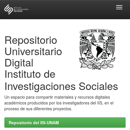
Skip
navigation
Repositorio
Universitario
Digital
Instituto de
Investigaciones Sociales
Un espacio para compartir materiales y recursos digitales
académicos producidos por los investigadores del IIS, en el
proceso de sus diferentes proyectos.
Repositorio del IIS-UNAM