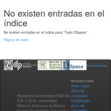
No existen entradas en el
índice
No existen entradas en el índice para "Todo DSpace".
Página de inicio
Comentarios
Normatividad
Aviso Legal
Aviso de
Repositorio Universitario RUD-IIS
privacidad
D.R. © 2010. Universidad
simplificado
Nacional Autónoma de México.
Aviso de
Ciudad Universitaria, Coyoacán,
privacidad