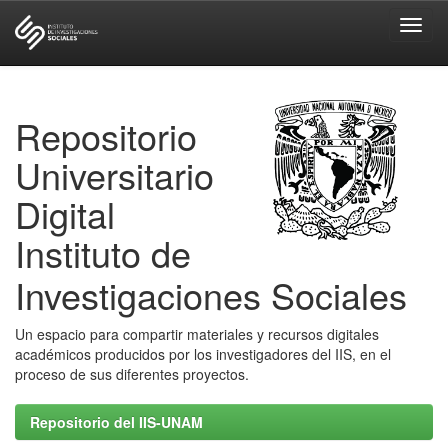
Skip
navigation
Repositorio
Universitario
Digital
Instituto de
Investigaciones Sociales
Un espacio para compartir materiales y recursos digitales
académicos producidos por los investigadores del IIS, en el
proceso de sus diferentes proyectos.
Repositorio del IIS-UNAM