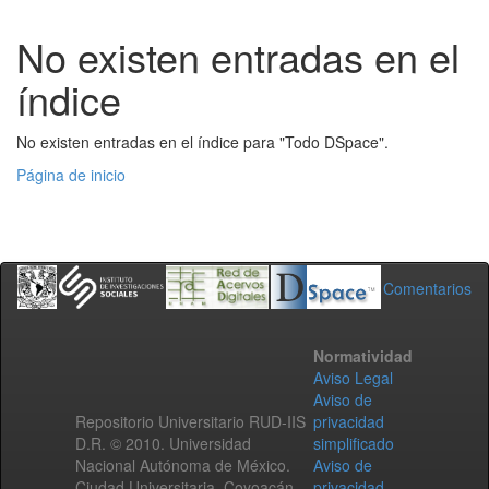
No existen entradas en el
índice
No existen entradas en el índice para "Todo DSpace".
Página de inicio
Comentarios
Normatividad
Aviso Legal
Aviso de
Repositorio Universitario RUD-IIS
privacidad
D.R. © 2010. Universidad
simplificado
Nacional Autónoma de México.
Aviso de
Ciudad Universitaria, Coyoacán,
privacidad