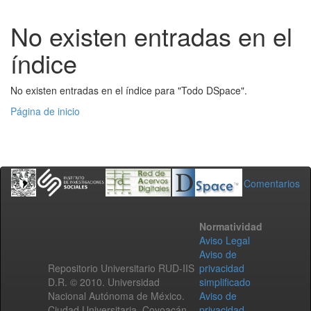
No existen entradas en el
índice
No existen entradas en el índice para "Todo DSpace".
Página de inicio
Comentarios
Normatividad
Aviso Legal
Aviso de
Repositorio Universitario RUD-IIS
privacidad
D.R. © 2010. Universidad
simplificado
Nacional Autónoma de México.
Aviso de
Ciudad Universitaria, Coyoacán,
privacidad