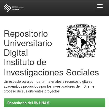
Skip
navigation
Repositorio
Universitario
Digital
Instituto de
Investigaciones Sociales
Un espacio para compartir materiales y recursos digitales
académicos producidos por los investigadores del IIS, en el
proceso de sus diferentes proyectos.
Repositorio del IIS-UNAM