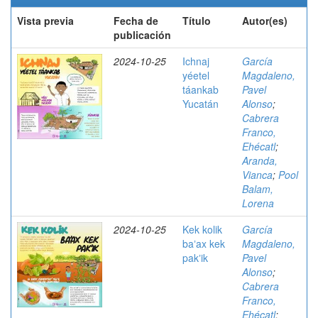
Vista previa
Fecha de
Título
Autor(es)
publicación
2024-10-25
Ichnaj
García
yéetel
Magdaleno,
táankab
Pavel
Yucatán
Alonso
;
Cabrera
Franco,
Ehécatl
;
Aranda,
Vianca
;
Pool
Balam,
Lorena
2024-10-25
Kek kolik
García
baʼax kek
Magdaleno,
pakʼik
Pavel
Alonso
;
Cabrera
Franco,
Ehécatl
;