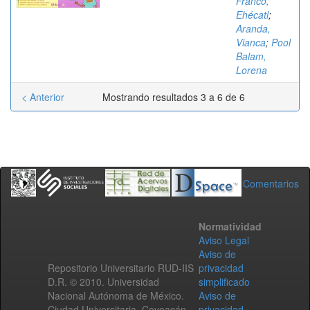
Franco,
Ehécatl
;
Aranda,
Vianca
;
Pool
Balam,
Lorena
< Anterior
Mostrando resultados 3 a 6 de 6
Comentarios
Normatividad
Aviso Legal
Aviso de
Repositorio Universitario RUD-IIS
privacidad
D.R. © 2010. Universidad
simplificado
Nacional Autónoma de México.
Aviso de
Ciudad Universitaria, Coyoacán,
privacidad