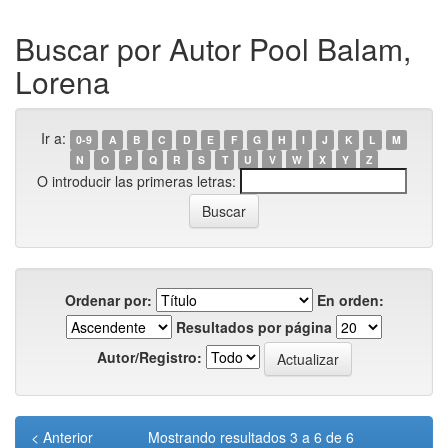
Buscar por Autor Pool Balam,
Lorena
Ir a:
0-9
A
B
C
D
E
F
G
H
I
J
K
L
M
N
O
P
Q
R
S
T
U
V
W
X
Y
Z
O introducir las primeras letras:
Ordenar por:
En orden:
Resultados por página
Autor/Registro:
< Anterior
Mostrando resultados 3 a 6 de 6