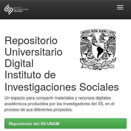
Skip
navigation
Repositorio
Universitario
Digital
Instituto de
Investigaciones Sociales
Un espacio para compartir materiales y recursos digitales
académicos producidos por los investigadores del IIS, en el
proceso de sus diferentes proyectos.
Repositorio del IIS-UNAM