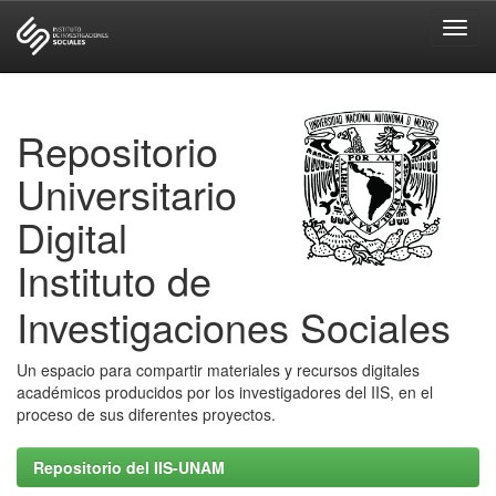
Skip
navigation
Repositorio
Universitario
Digital
Instituto de
Investigaciones Sociales
Un espacio para compartir materiales y recursos digitales
académicos producidos por los investigadores del IIS, en el
proceso de sus diferentes proyectos.
Repositorio del IIS-UNAM