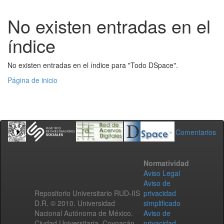
No existen entradas en el
índice
No existen entradas en el índice para "Todo DSpace".
Página de inicio
Comentarios
Normatividad
Aviso Legal
Aviso de
Repositorio Universitario RUD-IIS
privacidad
D.R. © 2010. Universidad
simplificado
Nacional Autónoma de México.
Aviso de
Ciudad Universitaria, Coyoacán,
privacidad