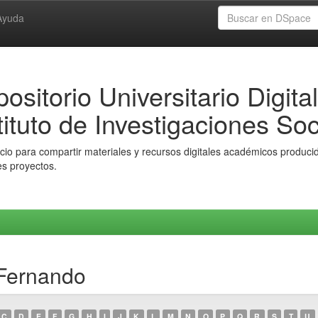
Ayuda
ositorio Universitario Digital
tituto de Investigaciones Soc
io para compartir materiales y recursos digitales académicos producido
es proyectos.
 Fernando
C
D
E
F
G
H
I
J
K
L
M
N
O
P
Q
R
S
T
U