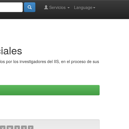
Servicios
Language
iales
s por los investigadores del IIS, en el proceso de sus
V
W
X
Y
Z