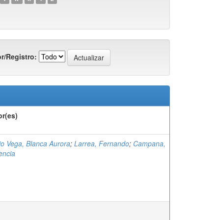
r/Registro:
or(es)
o Vega, Blanca Aurora
;
Larrea, Fernando
;
Campana,
encia