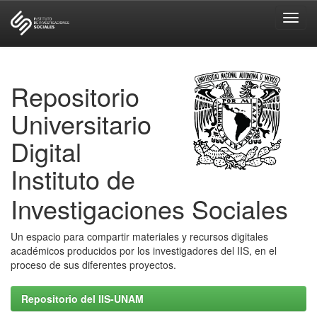
Skip
navigation
Repositorio
Universitario
Digital
Instituto de
Investigaciones Sociales
Un espacio para compartir materiales y recursos digitales
académicos producidos por los investigadores del IIS, en el
proceso de sus diferentes proyectos.
Repositorio del IIS-UNAM