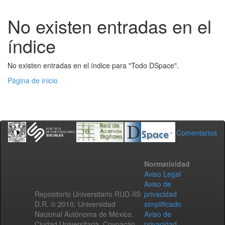
No existen entradas en el
índice
No existen entradas en el índice para "Todo DSpace".
Página de inicio
Comentarios
Normatividad
Aviso Legal
Aviso de
Repositorio Universitario RUD-IIS
privacidad
D.R. © 2010. Universidad
simplificado
Nacional Autónoma de México.
Aviso de
Ciudad Universitaria, Coyoacán,
privacidad