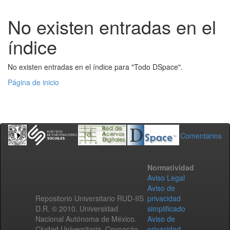
No existen entradas en el
índice
No existen entradas en el índice para "Todo DSpace".
Página de inicio
Comentarios
Normatividad
Aviso Legal
Aviso de
Repositorio Universitario RUD-IIS
privacidad
D.R. © 2010. Universidad
simplificado
Nacional Autónoma de México.
Aviso de
Ciudad Universitaria, Coyoacán,
privacidad