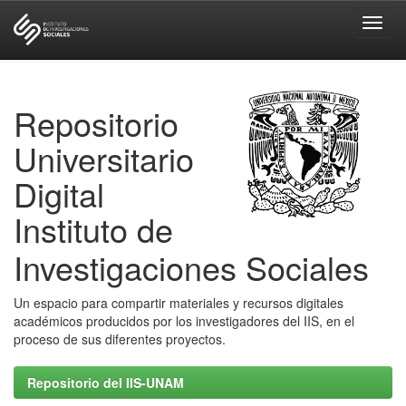
Skip
navigation
Repositorio
Universitario
Digital
Instituto de
Investigaciones Sociales
Un espacio para compartir materiales y recursos digitales
académicos producidos por los investigadores del IIS, en el
proceso de sus diferentes proyectos.
Repositorio del IIS-UNAM