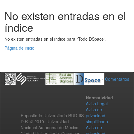
No existen entradas en el
índice
No existen entradas en el índice para "Todo DSpace".
Página de inicio
Comentarios
Normatividad
Aviso Legal
Aviso de
Repositorio Universitario RUD-IIS
privacidad
D.R. © 2010. Universidad
simplificado
Nacional Autónoma de México.
Aviso de
Ciudad Universitaria, Coyoacán,
privacidad