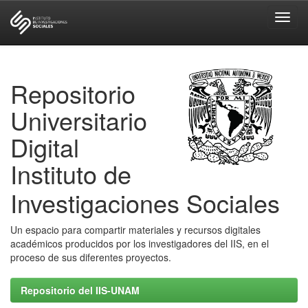
Skip
navigation
Repositorio
Universitario
Digital
Instituto de
Investigaciones Sociales
Un espacio para compartir materiales y recursos digitales
académicos producidos por los investigadores del IIS, en el
proceso de sus diferentes proyectos.
Repositorio del IIS-UNAM