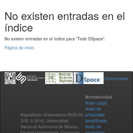
No existen entradas en el
índice
No existen entradas en el índice para "Todo DSpace".
Página de inicio
Comentarios
Normatividad
Aviso Legal
Aviso de
Repositorio Universitario RUD-IIS
privacidad
D.R. © 2010. Universidad
simplificado
Nacional Autónoma de México.
Aviso de
Ciudad Universitaria, Coyoacán,
privacidad