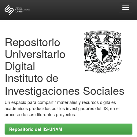
Skip
navigation
Repositorio
Universitario
Digital
Instituto de
Investigaciones Sociales
Un espacio para compartir materiales y recursos digitales
académicos producidos por los investigadores del IIS, en el
proceso de sus diferentes proyectos.
Repositorio del IIS-UNAM