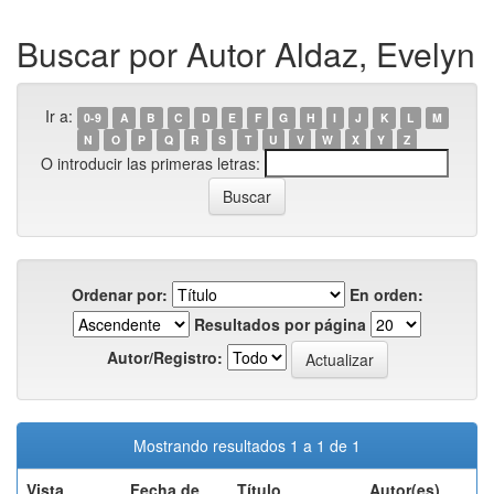
Buscar por Autor Aldaz, Evelyn
Ir a:
0-9
A
B
C
D
E
F
G
H
I
J
K
L
M
N
O
P
Q
R
S
T
U
V
W
X
Y
Z
O introducir las primeras letras:
Ordenar por:
En orden:
Resultados por página
Autor/Registro:
Mostrando resultados 1 a 1 de 1
Vista
Fecha de
Título
Autor(es)