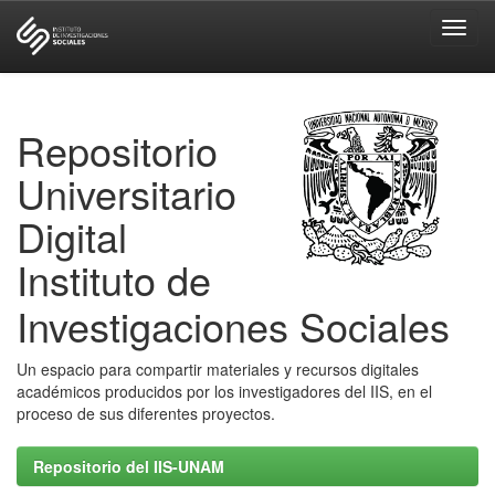
Skip
navigation
Repositorio
Universitario
Digital
Instituto de
Investigaciones Sociales
Un espacio para compartir materiales y recursos digitales
académicos producidos por los investigadores del IIS, en el
proceso de sus diferentes proyectos.
Repositorio del IIS-UNAM