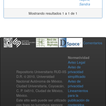
Sandra
Mostrando resultados 1 a 1 de 1
Comentarios
Normatividad
Aviso Legal
Aviso de
Repositorio Universitario RUD-IIS
privacidad
D.R. © 2010. Universidad
simplificado
Nacional Autónoma de México.
Aviso de
Ciudad Universitaria, Coyoacán,
privacidad
C. P. 04510, Ciudad de México,
Lineamientos
México.
para la
Este sitio web puede ser utilizado
publicación de
con fines no lucrativos siempre
contenidos