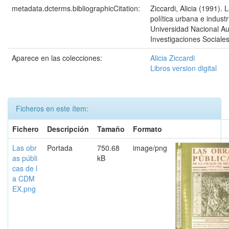
metadata.dcterms.bibliographicCitation:
Ziccardi, Alicia (1991).
política urbana e indust
Universidad Nacional Au
Investigaciones Sociales
Aparece en las colecciones:
Alicia Ziccardi
Libros version digital
Ficheros en este ítem:
Fichero
Descripción
Tamaño
Formato
Las obr
Portada
750.68
image/png
as públi
kB
cas de l
a CDM
EX.png