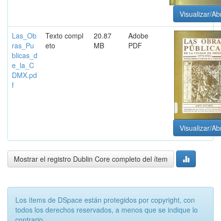
Visualizar/Abr
Las_Ob
Texto compl
20.87
Adobe
ras_Pu
eto
MB
PDF
blicas_d
e_la_C
DMX.pd
f
Visualizar/Abr
Mostrar el registro Dublin Core completo del ítem
Los ítems de DSpace están protegidos por copyright, con
todos los derechos reservados, a menos que se indique lo
contrario.