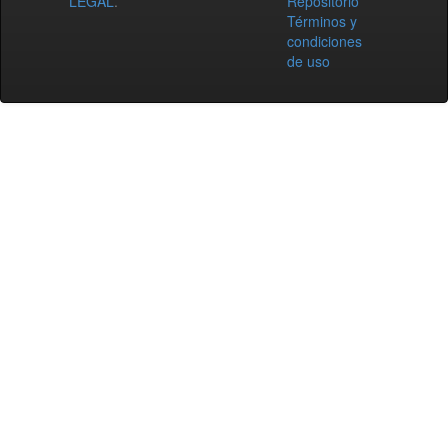
LEGAL
.
Repositorio
Términos y
condiciones
de uso