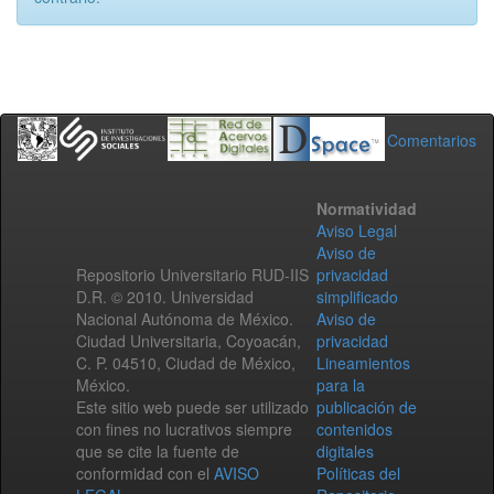
Comentarios
Normatividad
Aviso Legal
Aviso de
Repositorio Universitario RUD-IIS
privacidad
D.R. © 2010. Universidad
simplificado
Nacional Autónoma de México.
Aviso de
Ciudad Universitaria, Coyoacán,
privacidad
C. P. 04510, Ciudad de México,
Lineamientos
México.
para la
Este sitio web puede ser utilizado
publicación de
con fines no lucrativos siempre
contenidos
que se cite la fuente de
digitales
conformidad con el
AVISO
Políticas del