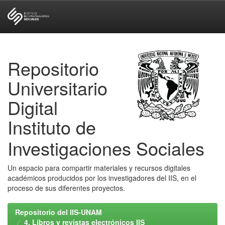
Skip
navigation
Repositorio
Universitario
Digital
Instituto de
Investigaciones Sociales
Un espacio para compartir materiales y recursos digitales
académicos producidos por los investigadores del IIS, en el
proceso de sus diferentes proyectos.
Repositorio del IIS-UNAM
4. Libros y revistas electrónicos IIS