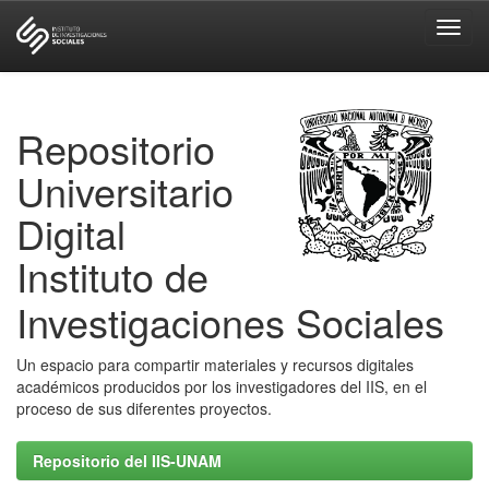
Skip
navigation
Repositorio
Universitario
Digital
Instituto de
Investigaciones Sociales
Un espacio para compartir materiales y recursos digitales
académicos producidos por los investigadores del IIS, en el
proceso de sus diferentes proyectos.
Repositorio del IIS-UNAM