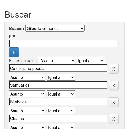
Buscar
Buscar:
por
Filtros actuales: