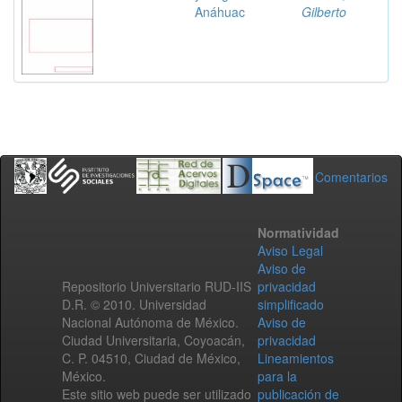
Anáhuac
Gilberto
Comentarios
Normatividad
Aviso Legal
Aviso de
Repositorio Universitario RUD-IIS
privacidad
D.R. © 2010. Universidad
simplificado
Nacional Autónoma de México.
Aviso de
Ciudad Universitaria, Coyoacán,
privacidad
C. P. 04510, Ciudad de México,
Lineamientos
México.
para la
Este sitio web puede ser utilizado
publicación de