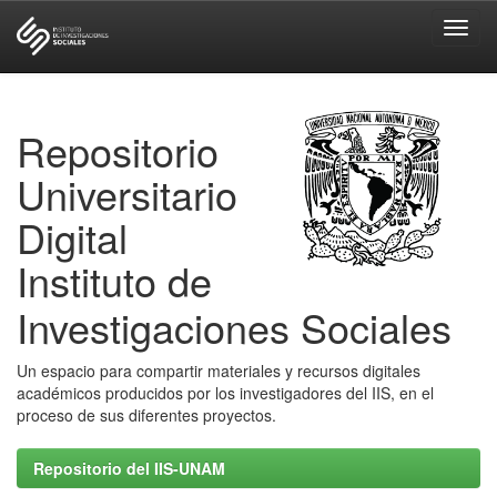
Skip
navigation
Repositorio
Universitario
Digital
Instituto de
Investigaciones Sociales
Un espacio para compartir materiales y recursos digitales
académicos producidos por los investigadores del IIS, en el
proceso de sus diferentes proyectos.
Repositorio del IIS-UNAM