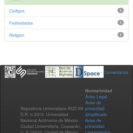
Codigos
1
Festividades
1
Religion
1
Comentarios
Normatividad
Aviso Legal
Aviso de
Repositorio Universitario RUD-IIS
privacidad
D.R. © 2010. Universidad
simplificado
Nacional Autónoma de México.
Aviso de
Ciudad Universitaria, Coyoacán,
privacidad
C. P. 04510, Ciudad de México,
Lineamientos