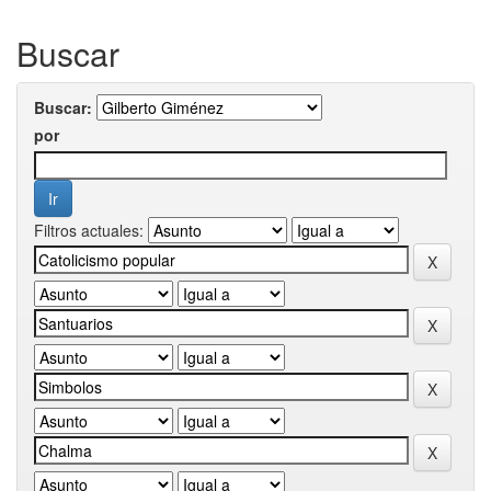
Buscar
Buscar:
por
Filtros actuales: