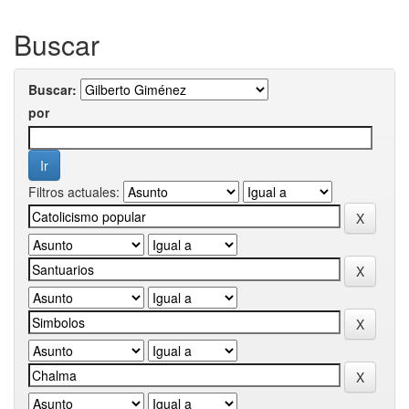
Buscar
Buscar:
por
Filtros actuales: