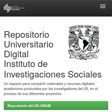
Skip
navigation
Repositorio
Universitario
Digital
Instituto de
Investigaciones Sociales
Un espacio para compartir materiales y recursos digitales
académicos producidos por los investigadores del IIS, en el
proceso de sus diferentes proyectos.
Repositorio del IIS-UNAM