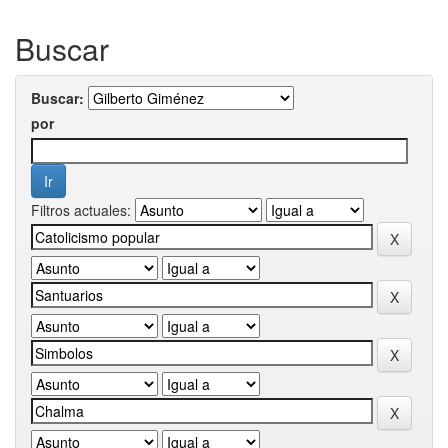
Buscar
Buscar:
por
Filtros actuales: