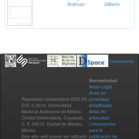
Anáhuac
Gilberto
Comentarios
Normatividad
Aviso Legal
Aviso de
Repositorio Universitario RUD-IIS
privacidad
D.R. © 2010. Universidad
simplificado
Nacional Autónoma de México.
Aviso de
Ciudad Universitaria, Coyoacán,
privacidad
C. P. 04510, Ciudad de México,
Lineamientos
México.
para la
Este sitio web puede ser utilizado
publicación de