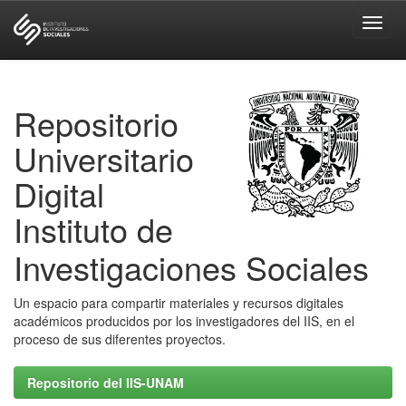
Skip
navigation
Repositorio
Universitario
Digital
Instituto de
Investigaciones Sociales
Un espacio para compartir materiales y recursos digitales
académicos producidos por los investigadores del IIS, en el
proceso de sus diferentes proyectos.
Repositorio del IIS-UNAM