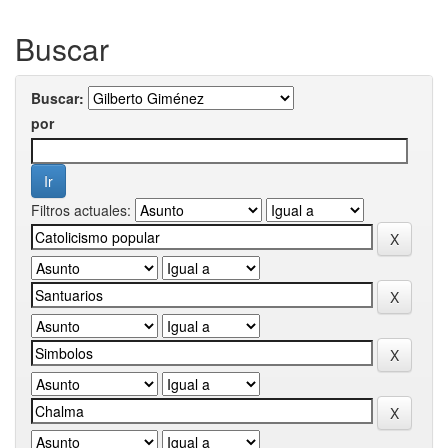
Buscar
Buscar:
por
Filtros actuales: