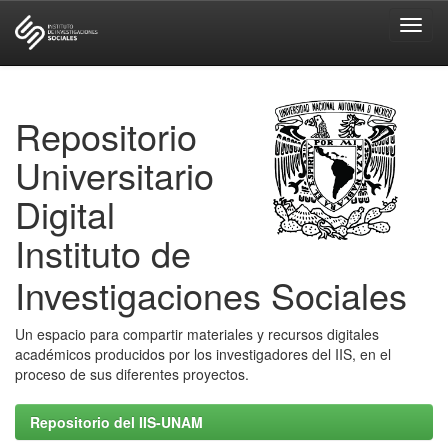
Skip
navigation
Repositorio
Universitario
Digital
Instituto de
Investigaciones Sociales
Un espacio para compartir materiales y recursos digitales
académicos producidos por los investigadores del IIS, en el
proceso de sus diferentes proyectos.
Repositorio del IIS-UNAM