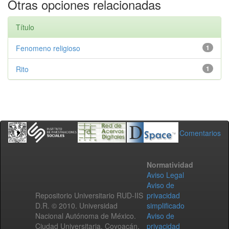
Otras opciones relacionadas
Título
Fenomeno religioso
1
Rito
1
Comentarios
Normatividad
Aviso Legal
Aviso de
Repositorio Universitario RUD-IIS
privacidad
D.R. © 2010. Universidad
simplificado
Nacional Autónoma de México.
Aviso de
Ciudad Universitaria, Coyoacán,
privacidad