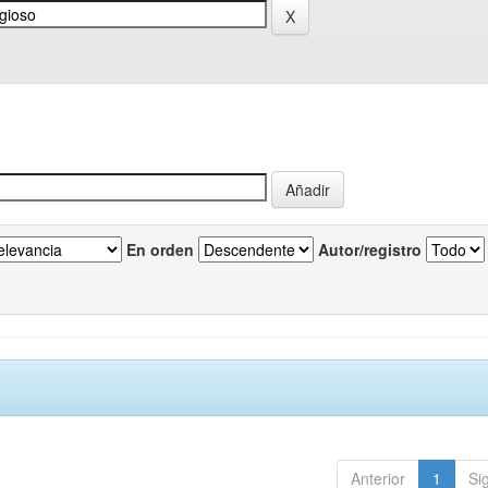
En orden
Autor/registro
Anterior
1
Si