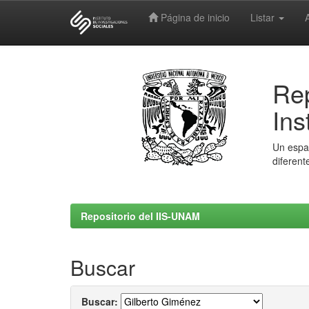
Página de inicio
Listar
Skip
navigation
Rep
Ins
Un espac
diferent
Repositorio del IIS-UNAM
Buscar
Buscar: