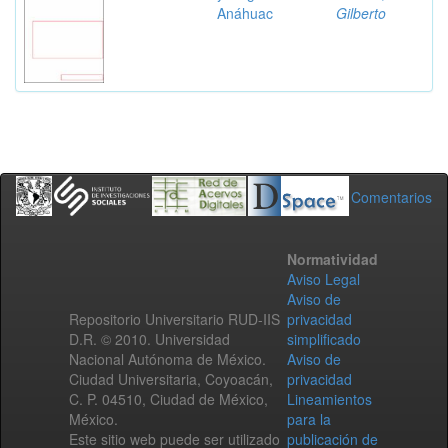
Anáhuac
Gilberto
Comentarios
Normatividad
Aviso Legal
Aviso de
Repositorio Universitario RUD-IIS
privacidad
D.R. © 2010. Universidad
simplificado
Nacional Autónoma de México.
Aviso de
Ciudad Universitaria, Coyoacán,
privacidad
C. P. 04510, Ciudad de México,
Lineamientos
México.
para la
Este sitio web puede ser utilizado
publicación de