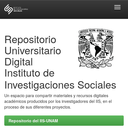
Skip
navigation
Repositorio
Universitario
Digital
Instituto de
Investigaciones Sociales
Un espacio para compartir materiales y recursos digitales
académicos producidos por los investigadores del IIS, en el
proceso de sus diferentes proyectos.
Repositorio del IIS-UNAM