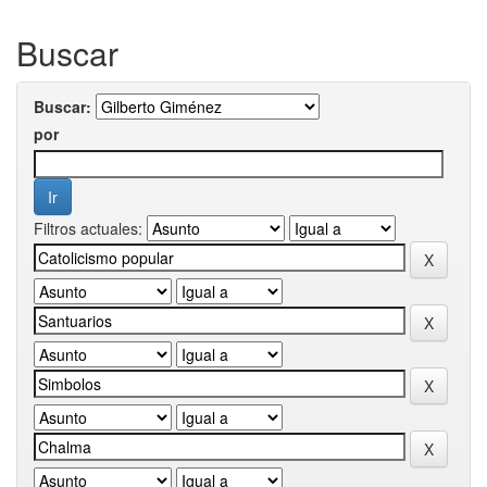
Buscar
Buscar:
por
Filtros actuales: