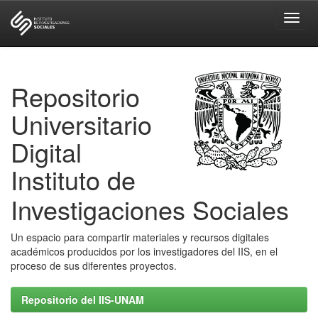
Skip
navigation
Repositorio
Universitario
Digital
Instituto de
Investigaciones Sociales
Un espacio para compartir materiales y recursos digitales
académicos producidos por los investigadores del IIS, en el
proceso de sus diferentes proyectos.
Repositorio del IIS-UNAM