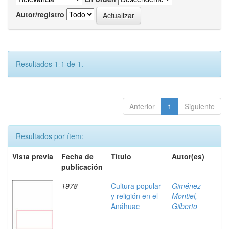
Autor/registro
Resultados 1-1 de 1.
Anterior
1
Siguiente
Resultados por ítem:
Vista previa
Fecha de
Título
Autor(es)
publicación
1978
Cultura popular
Giménez
y religión en el
Montiel,
Anáhuac
Gilberto