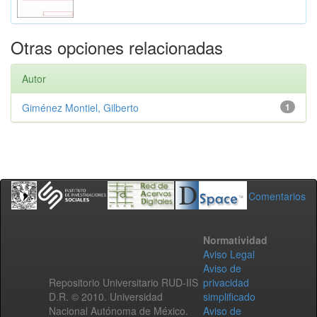
Otras opciones relacionadas
Autor
Giménez Montiel, Gilberto
1
Comentarios
Normatividad
Aviso Legal
Aviso de
Repositorio Universitario RUD-IIS
privacidad
D.R. © 2010. Universidad
simplificado
Nacional Autónoma de México.
Aviso de