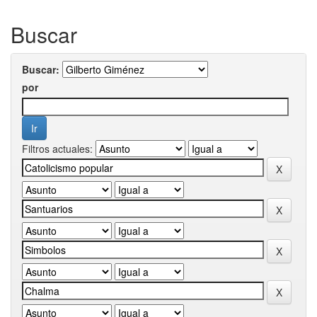
Buscar
Buscar:
por
Filtros actuales: