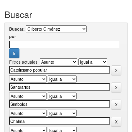
Buscar
Buscar:
por
Filtros actuales: