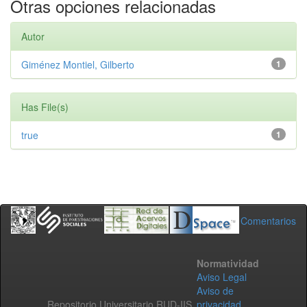
Otras opciones relacionadas
Autor
Giménez Montiel, Gilberto
1
Has File(s)
true
1
Comentarios
Normatividad
Aviso Legal
Aviso de
Repositorio Universitario RUD-IIS
privacidad