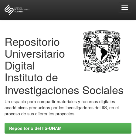
Skip
navigation
Repositorio
Universitario
Digital
Instituto de
Investigaciones Sociales
Un espacio para compartir materiales y recursos digitales
académicos producidos por los investigadores del IIS, en el
proceso de sus diferentes proyectos.
Repositorio del IIS-UNAM