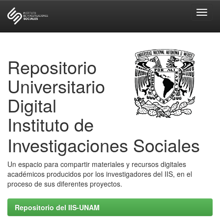
Skip
navigation
Repositorio
Universitario
Digital
Instituto de
Investigaciones Sociales
Un espacio para compartir materiales y recursos digitales
académicos producidos por los investigadores del IIS, en el
proceso de sus diferentes proyectos.
Repositorio del IIS-UNAM