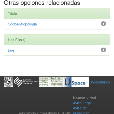
Otras opciones relacionadas
Título
Socioantropologia
1
Has File(s)
true
1
Comentarios
Normatividad
Aviso Legal
Aviso de
Repositorio Universitario RUD-IIS
privacidad