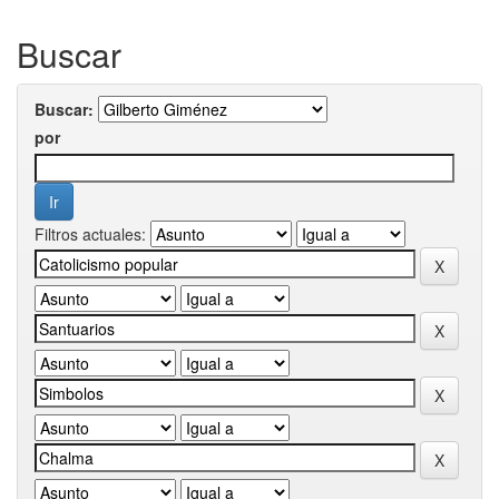
Buscar
Buscar:
por
Filtros actuales: