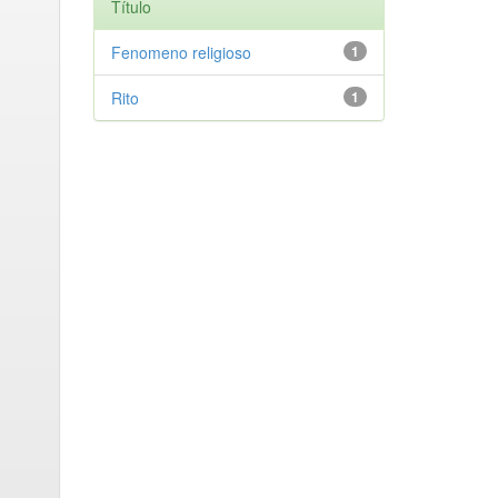
Título
Fenomeno religioso
1
Rito
1