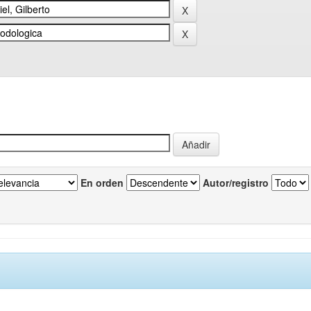
En orden
Autor/registro