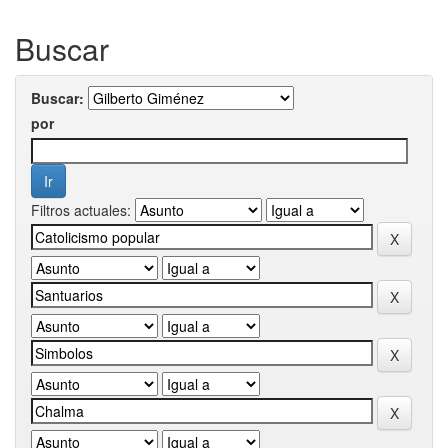
Buscar
Buscar:
por
Filtros actuales: