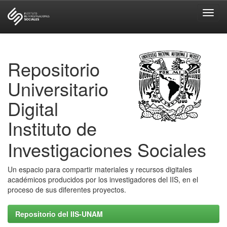
Skip
navigation
Repositorio
Universitario
Digital
Instituto de
Investigaciones Sociales
Un espacio para compartir materiales y recursos digitales
académicos producidos por los investigadores del IIS, en el
proceso de sus diferentes proyectos.
Repositorio del IIS-UNAM