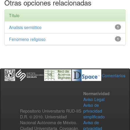
Otras opciones relacionadas
Título
Analisis semiótico
1
Fenomeno religioso
1
Comentarios
Normatividad
Aviso Legal
Aviso de
Repositorio Universitario RUD-IIS
privacidad
D.R. © 2010. Universidad
simplificado
Nacional Autónoma de México.
Aviso de
Ciudad Universitaria, Coyoacán,
privacidad