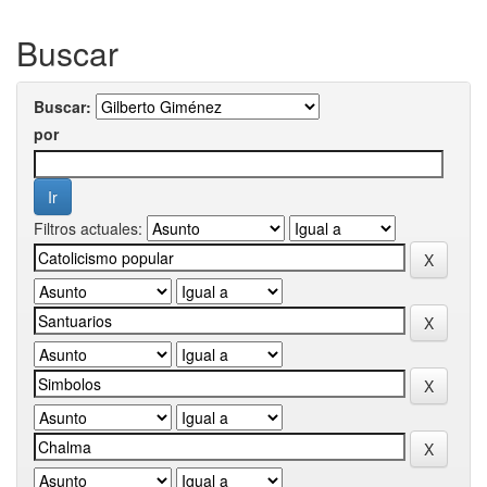
Buscar
Buscar:
por
Filtros actuales: