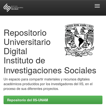
Skip
navigation
Repositorio
Universitario
Digital
Instituto de
Investigaciones Sociales
Un espacio para compartir materiales y recursos digitales
académicos producidos por los investigadores del IIS, en el
proceso de sus diferentes proyectos.
Repositorio del IIS-UNAM