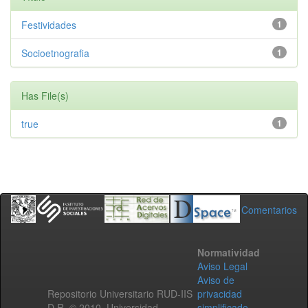
Festividades
1
Socioetnografia
1
Has File(s)
true
1
Comentarios
Normatividad
Aviso Legal
Aviso de
Repositorio Universitario RUD-IIS
privacidad
D.R. © 2010. Universidad
simplificado