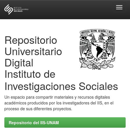
Skip
navigation
Repositorio
Universitario
Digital
Instituto de
Investigaciones Sociales
Un espacio para compartir materiales y recursos digitales
académicos producidos por los investigadores del IIS, en el
proceso de sus diferentes proyectos.
Repositorio del IIS-UNAM