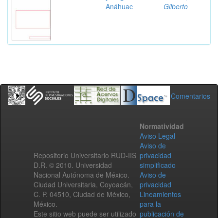
Anáhuac
Gilberto
Comentarios
Normatividad
Aviso Legal
Aviso de
Repositorio Universitario RUD-IIS
privacidad
D.R. © 2010. Universidad
simplificado
Nacional Autónoma de México.
Aviso de
Ciudad Universitaria, Coyoacán,
privacidad
C. P. 04510, Ciudad de México,
Lineamientos
México.
para la
Este sitio web puede ser utilizado
publicación de