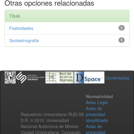
Otras opciones relacionadas
Título
Festividades
1
Socioetnografia
1
Comentarios
Normatividad
Aviso Legal
Aviso de
Repositorio Universitario RUD-IIS
privacidad
D.R. © 2010. Universidad
simplificado
Nacional Autónoma de México.
Aviso de
Ciudad Universitaria, Coyoacán,
privacidad