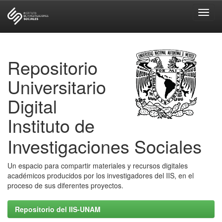
Skip
navigation
Repositorio
Universitario
Digital
Instituto de
Investigaciones Sociales
Un espacio para compartir materiales y recursos digitales
académicos producidos por los investigadores del IIS, en el
proceso de sus diferentes proyectos.
Repositorio del IIS-UNAM