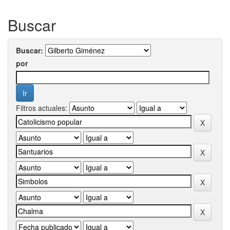
Buscar
Buscar:
por
Filtros actuales: