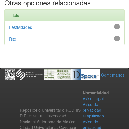
Otras opciones relacionadas
Título
Festividades
1
Rito
1
Comentarios
Normatividad
Aviso Legal
Aviso de
Repositorio Universitario RUD-IIS
privacidad
D.R. © 2010. Universidad
simplificado
Nacional Autónoma de México.
Aviso de
Ciudad Universitaria, Coyoacán,
privacidad