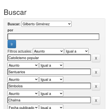
Buscar
Buscar:
por
Filtros actuales: