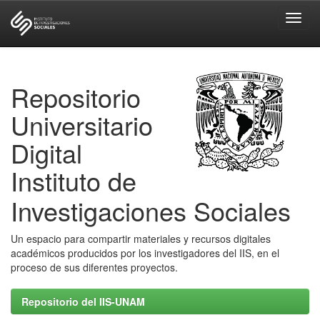
Skip
navigation
Repositorio
Universitario
Digital
Instituto de
Investigaciones Sociales
Un espacio para compartir materiales y recursos digitales
académicos producidos por los investigadores del IIS, en el
proceso de sus diferentes proyectos.
Repositorio del IIS-UNAM