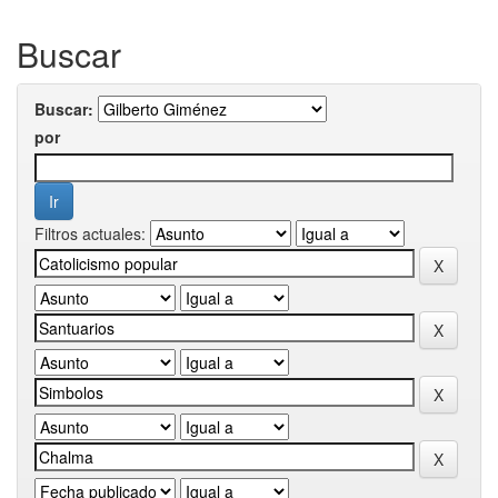
Buscar
Buscar:
por
Filtros actuales: