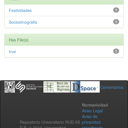
Festividades
1
Socioetnografia
1
Has File(s)
true
1
Comentarios
Normatividad
Aviso Legal
Aviso de
Repositorio Universitario RUD-IIS
privacidad
D.R. © 2010. Universidad
simplificado