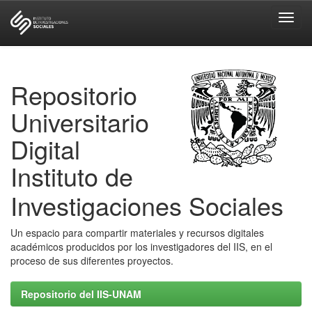
Skip
navigation
Repositorio
Universitario
Digital
Instituto de
Investigaciones Sociales
Un espacio para compartir materiales y recursos digitales
académicos producidos por los investigadores del IIS, en el
proceso de sus diferentes proyectos.
Repositorio del IIS-UNAM