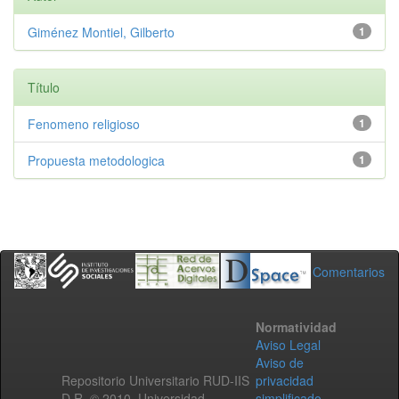
Giménez Montiel, Gilberto
1
Título
Fenomeno religioso
1
Propuesta metodologica
1
Comentarios
Normatividad
Aviso Legal
Aviso de
Repositorio Universitario RUD-IIS
privacidad
D.R. © 2010. Universidad
simplificado