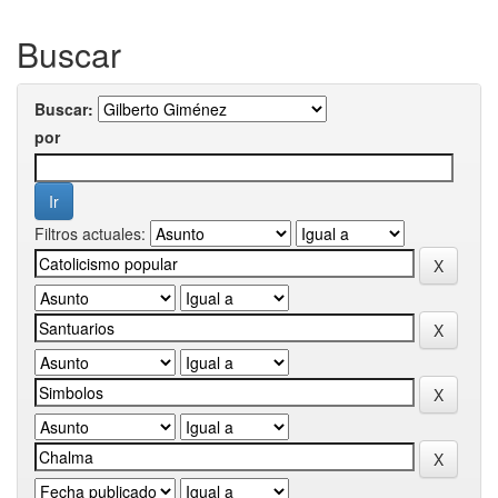
Buscar
Buscar:
por
Filtros actuales: