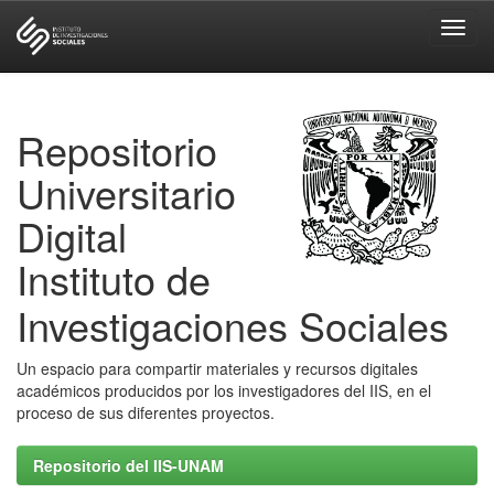
Skip
navigation
Repositorio
Universitario
Digital
Instituto de
Investigaciones Sociales
Un espacio para compartir materiales y recursos digitales
académicos producidos por los investigadores del IIS, en el
proceso de sus diferentes proyectos.
Repositorio del IIS-UNAM