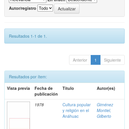
Autor/registro
Resultados 1-1 de 1.
Anterior
1
Siguiente
Resultados por ítem:
Vista previa
Fecha de
Título
Autor(es)
publicación
1978
Cultura popular
Giménez
y religión en el
Montiel,
Anáhuac
Gilberto