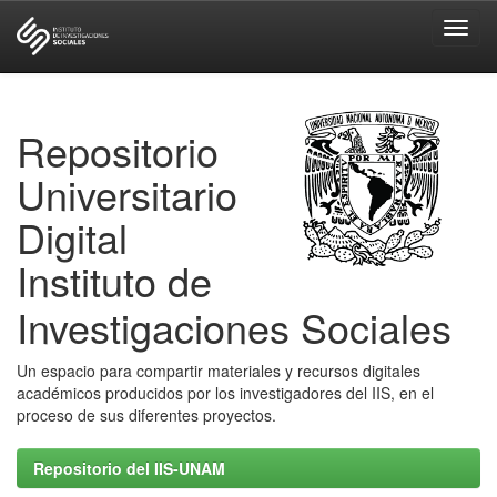
Skip
navigation
Repositorio
Universitario
Digital
Instituto de
Investigaciones Sociales
Un espacio para compartir materiales y recursos digitales
académicos producidos por los investigadores del IIS, en el
proceso de sus diferentes proyectos.
Repositorio del IIS-UNAM