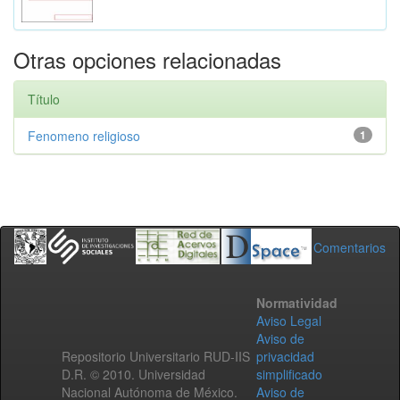
Otras opciones relacionadas
Título
Fenomeno religioso
1
Comentarios
Normatividad
Aviso Legal
Aviso de
Repositorio Universitario RUD-IIS
privacidad
D.R. © 2010. Universidad
simplificado
Nacional Autónoma de México.
Aviso de