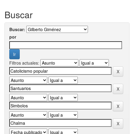
Buscar
Buscar:
por
Filtros actuales: