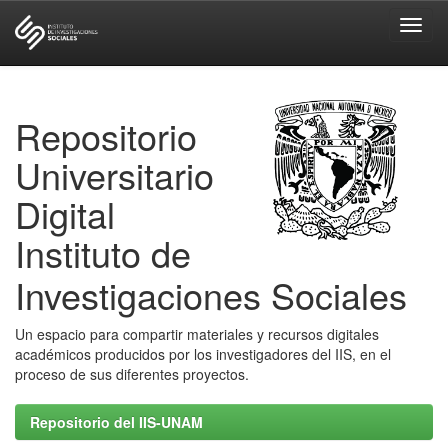
Skip
navigation
Repositorio
Universitario
Digital
Instituto de
Investigaciones Sociales
Un espacio para compartir materiales y recursos digitales
académicos producidos por los investigadores del IIS, en el
proceso de sus diferentes proyectos.
Repositorio del IIS-UNAM