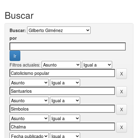
Buscar
Buscar:
por
Filtros actuales: