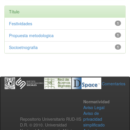
Título
Festividades
1
Propuesta metodologica
1
Socioetnografia
1
Comentarios
Normatividad
Aviso Legal
Aviso de
Repositorio Universitario RUD-IIS
privacidad
D.R. © 2010. Universidad
simplificado