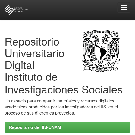
Skip
navigation
Repositorio
Universitario
Digital
Instituto de
Investigaciones Sociales
Un espacio para compartir materiales y recursos digitales
académicos producidos por los investigadores del IIS, en el
proceso de sus diferentes proyectos.
Repositorio del IIS-UNAM