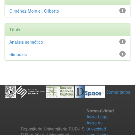
Giménez Montiel, Gilberto
1
Título
Analisis semiótico
1
Simbolos
1
Comentarios
Normatividad
Aviso Legal
Aviso de
Repositorio Universitario RUD-IIS
privacidad
D.R. © 2010. Universidad
simplificado