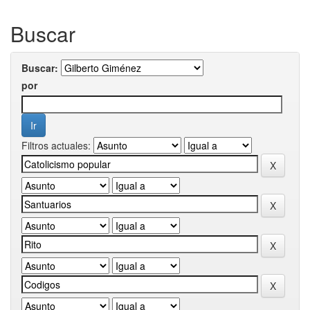
Buscar
Buscar:
por
Filtros actuales: