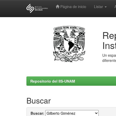
Página de inicio
Listar
Skip
navigation
Rep
Ins
Un espac
diferent
Repositorio del IIS-UNAM
Buscar
Buscar: