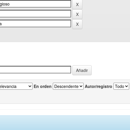
En orden
Autor/registro