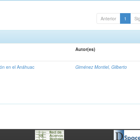
Anterior
1
Si
Autor(es)
gión en el Anáhuac
Giménez Montiel, Gilberto