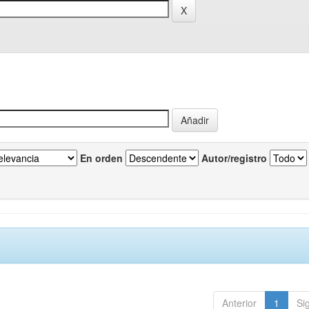
En orden
Autor/registro
Anterior
1
Si