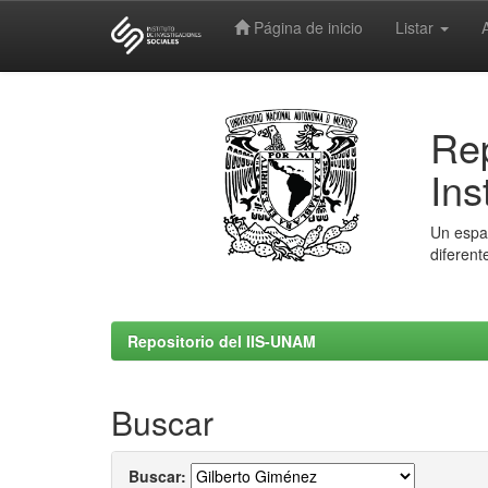
Página de inicio
Listar
Skip
navigation
Rep
Ins
Un espac
diferent
Repositorio del IIS-UNAM
Buscar
Buscar: