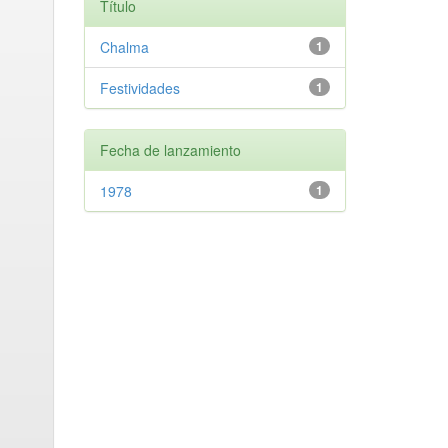
Título
Chalma
1
Festividades
1
Fecha de lanzamiento
1978
1