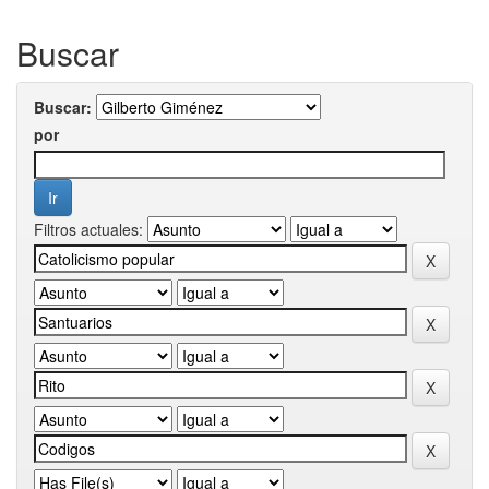
Buscar
Buscar:
por
Filtros actuales: