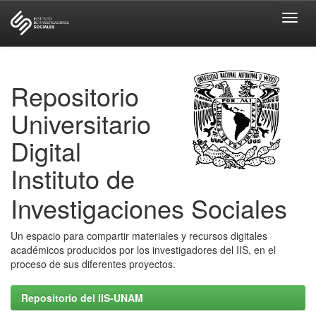
Skip
navigation
Repositorio
Universitario
Digital
Instituto de
Investigaciones Sociales
Un espacio para compartir materiales y recursos digitales
académicos producidos por los investigadores del IIS, en el
proceso de sus diferentes proyectos.
Repositorio del IIS-UNAM