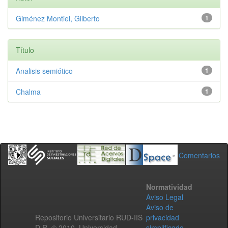
Giménez Montiel, Gilberto
1
Título
Analisis semiótico
1
Chalma
1
Comentarios
Normatividad
Aviso Legal
Aviso de
Repositorio Universitario RUD-IIS
privacidad
D.R. © 2010. Universidad
simplificado