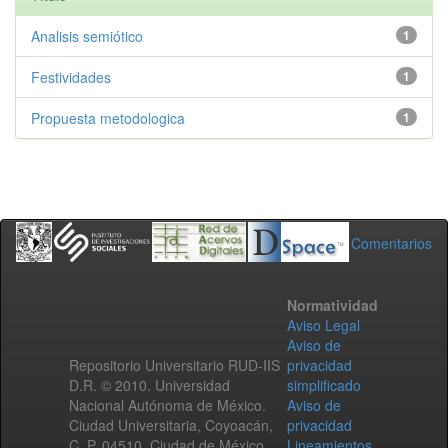
Analisis semiótico
1
Festividades
1
Propuesta metodologica
1
Comentarios
Normatividad
Aviso Legal
Aviso de
Repositorio Universitario RUD-IIS
privacidad
D.R. © 2010. Universidad
simplificado
Nacional Autónoma de México.
Aviso de
Ciudad Universitaria, Coyoacán,
privacidad
C. P. 04510, Ciudad de México,
Lineamientos