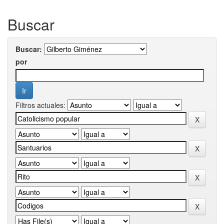
Buscar
Buscar:
por
Filtros actuales: