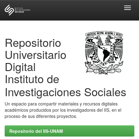
Skip
navigation
Repositorio
Universitario
Digital
Instituto de
Investigaciones Sociales
Un espacio para compartir materiales y recursos digitales
académicos producidos por los investigadores del IIS, en el
proceso de sus diferentes proyectos.
Repositorio del IIS-UNAM