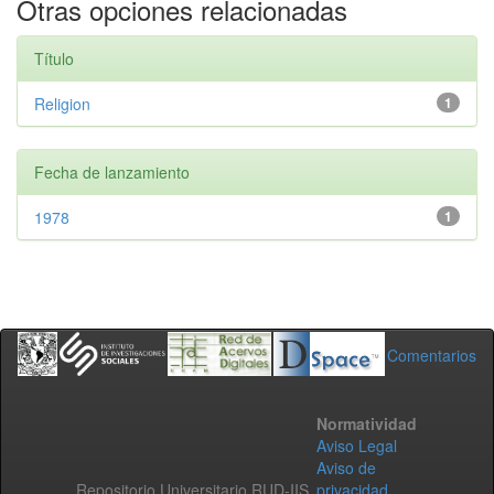
Otras opciones relacionadas
Título
Religion
1
Fecha de lanzamiento
1978
1
Comentarios
Normatividad
Aviso Legal
Aviso de
Repositorio Universitario RUD-IIS
privacidad