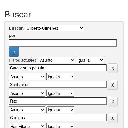
Buscar
Buscar:
por
Filtros actuales: