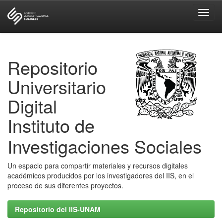
Skip
navigation
Repositorio
Universitario
Digital
Instituto de
Investigaciones Sociales
Un espacio para compartir materiales y recursos digitales
académicos producidos por los investigadores del IIS, en el
proceso de sus diferentes proyectos.
Repositorio del IIS-UNAM