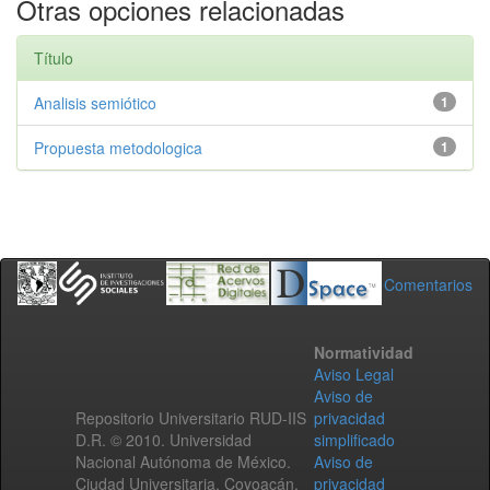
Otras opciones relacionadas
Título
Analisis semiótico
1
Propuesta metodologica
1
Comentarios
Normatividad
Aviso Legal
Aviso de
Repositorio Universitario RUD-IIS
privacidad
D.R. © 2010. Universidad
simplificado
Nacional Autónoma de México.
Aviso de
Ciudad Universitaria, Coyoacán,
privacidad