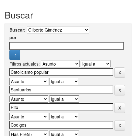
Buscar
Buscar:
por
Filtros actuales: