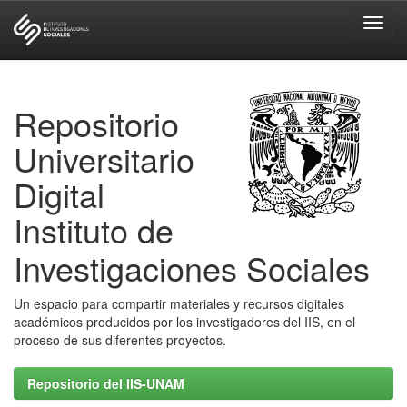
Skip
navigation
Repositorio
Universitario
Digital
Instituto de
Investigaciones Sociales
Un espacio para compartir materiales y recursos digitales
académicos producidos por los investigadores del IIS, en el
proceso de sus diferentes proyectos.
Repositorio del IIS-UNAM