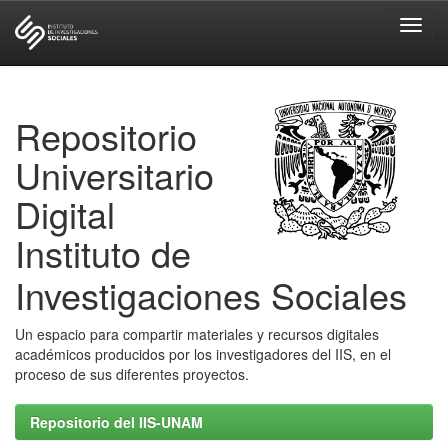
Skip
navigation
Repositorio
Universitario
Digital
Instituto de
Investigaciones Sociales
Un espacio para compartir materiales y recursos digitales
académicos producidos por los investigadores del IIS, en el
proceso de sus diferentes proyectos.
Repositorio del IIS-UNAM