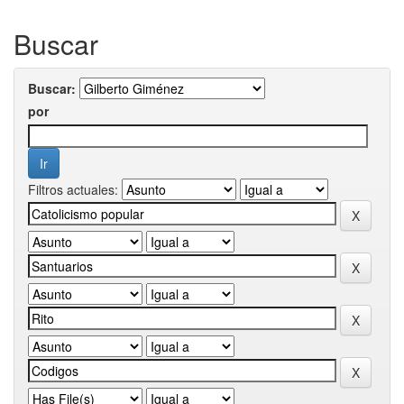
Buscar
Buscar:
por
Filtros actuales: