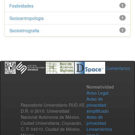
Festividades
1
Socioantropologia
1
Socioetnografia
1
Comentarios
Normatividad
Aviso Legal
Aviso de
Repositorio Universitario RUD-IIS
privacidad
D.R. © 2010. Universidad
simplificado
Nacional Autónoma de México.
Aviso de
Ciudad Universitaria, Coyoacán,
privacidad
C. P. 04510, Ciudad de México,
Lineamientos