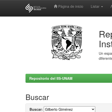
Página de inicio
Listar
Skip
navigation
Rep
Ins
Un espac
diferent
Repositorio del IIS-UNAM
Buscar
Buscar: