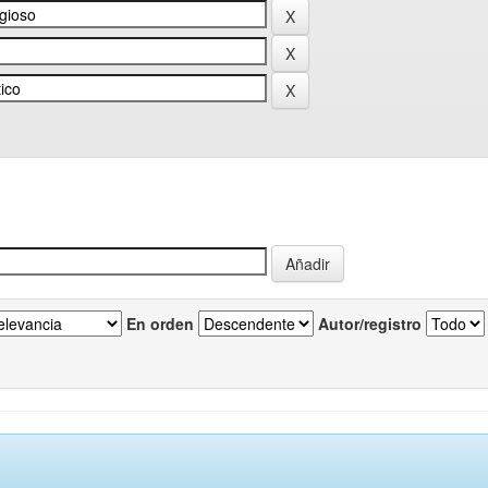
En orden
Autor/registro