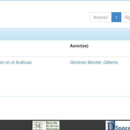
Anterior
1
Si
Autor(es)
gión en el Anáhuac
Giménez Montiel, Gilberto