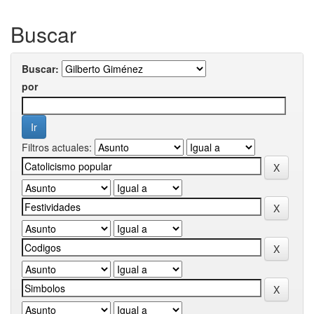
Buscar
Buscar:
por
Filtros actuales: