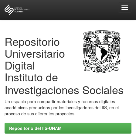
Skip
navigation
Repositorio
Universitario
Digital
Instituto de
Investigaciones Sociales
Un espacio para compartir materiales y recursos digitales
académicos producidos por los investigadores del IIS, en el
proceso de sus diferentes proyectos.
Repositorio del IIS-UNAM