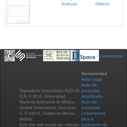
Anáhuac
Gilberto
Comentarios
Normatividad
Aviso Legal
Aviso de
Repositorio Universitario RUD-IIS
privacidad
D.R. © 2010. Universidad
simplificado
Nacional Autónoma de México.
Aviso de
Ciudad Universitaria, Coyoacán,
privacidad
C. P. 04510, Ciudad de México,
Lineamientos
México.
para la
Este sitio web puede ser utilizado
publicación de