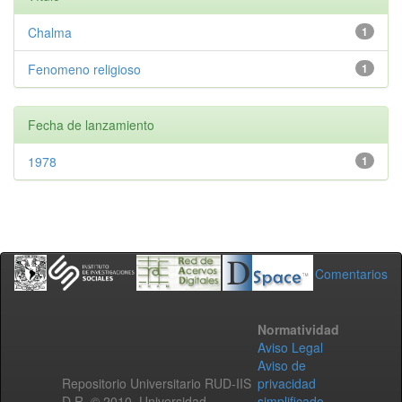
Chalma
1
Fenomeno religioso
1
Fecha de lanzamiento
1978
1
Comentarios
Normatividad
Aviso Legal
Aviso de
Repositorio Universitario RUD-IIS
privacidad
D.R. © 2010. Universidad
simplificado