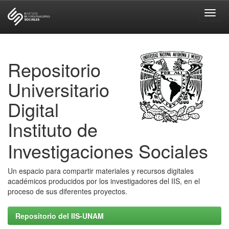
Skip
navigation
Repositorio
Universitario
Digital
Instituto de
Investigaciones Sociales
Un espacio para compartir materiales y recursos digitales
académicos producidos por los investigadores del IIS, en el
proceso de sus diferentes proyectos.
Repositorio del IIS-UNAM