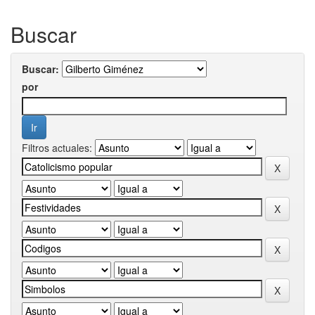
Buscar
Buscar:
por
Filtros actuales: