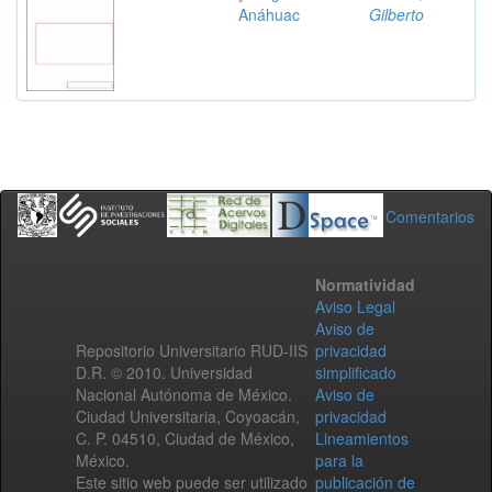
Anáhuac
Gilberto
Comentarios
Normatividad
Aviso Legal
Aviso de
Repositorio Universitario RUD-IIS
privacidad
D.R. © 2010. Universidad
simplificado
Nacional Autónoma de México.
Aviso de
Ciudad Universitaria, Coyoacán,
privacidad
C. P. 04510, Ciudad de México,
Lineamientos
México.
para la
Este sitio web puede ser utilizado
publicación de