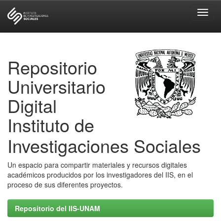
Skip
navigation
Repositorio
Universitario
Digital
Instituto de
Investigaciones Sociales
Un espacio para compartir materiales y recursos digitales
académicos producidos por los investigadores del IIS, en el
proceso de sus diferentes proyectos.
Repositorio del IIS-UNAM