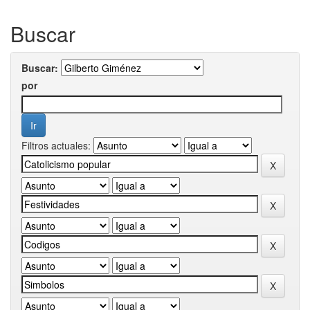
Buscar
Buscar:
por
Filtros actuales: