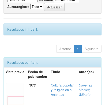
Autor/registro
Resultados 1-1 de 1.
Anterior
1
Siguiente
Resultados por ítem:
Vista previa
Fecha de
Título
Autor(es)
publicación
1978
Cultura popular
Giménez
y religión en el
Montiel,
Anáhuac
Gilberto