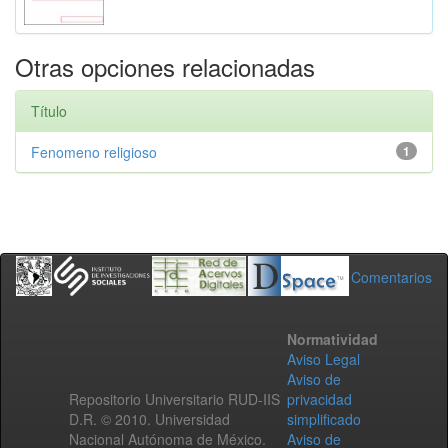
Otras opciones relacionadas
Título
Fenomeno religioso
1
Comentarios
Normatividad
Aviso Legal
Aviso de
Repositorio Universitario RUD-IIS
privacidad
D.R. © 2010. Universidad
simplificado
Nacional Autónoma de México.
Aviso de