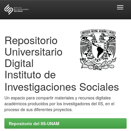
Skip
navigation
Repositorio
Universitario
Digital
Instituto de
Investigaciones Sociales
Un espacio para compartir materiales y recursos digitales
académicos producidos por los investigadores del IIS, en el
proceso de sus diferentes proyectos.
Repositorio del IIS-UNAM