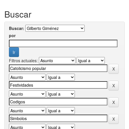
Buscar
Buscar:
por
Filtros actuales: