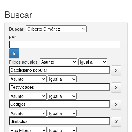
Buscar
Buscar:
por
Filtros actuales: