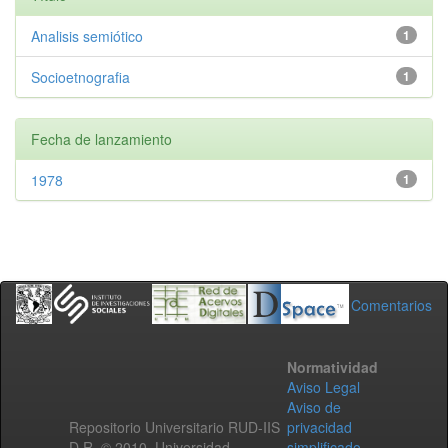
Analisis semiótico
1
Socioetnografia
1
Fecha de lanzamiento
1978
1
Comentarios
Normatividad
Aviso Legal
Aviso de
Repositorio Universitario RUD-IIS
privacidad
D.R. © 2010. Universidad
simplificado