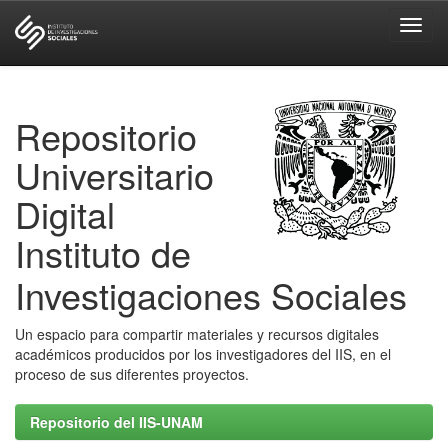
Skip
navigation
Repositorio
Universitario
Digital
Instituto de
Investigaciones Sociales
Un espacio para compartir materiales y recursos digitales
académicos producidos por los investigadores del IIS, en el
proceso de sus diferentes proyectos.
Repositorio del IIS-UNAM