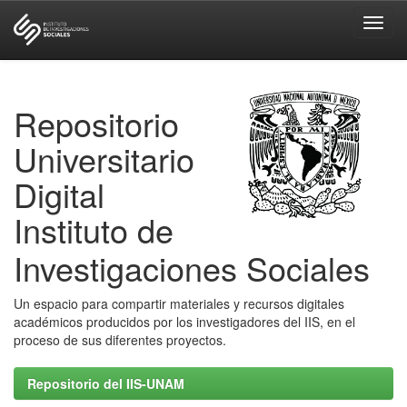
Skip
navigation
Repositorio
Universitario
Digital
Instituto de
Investigaciones Sociales
Un espacio para compartir materiales y recursos digitales
académicos producidos por los investigadores del IIS, en el
proceso de sus diferentes proyectos.
Repositorio del IIS-UNAM