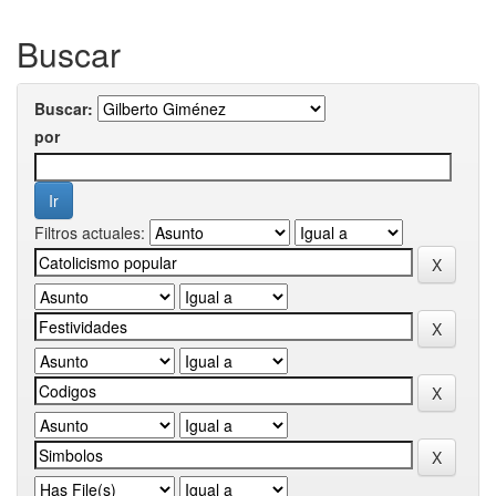
Buscar
Buscar:
por
Filtros actuales: