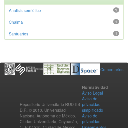
Analisis semiótico
1
Chalma
1
Santuarios
1
Comentarios
Normatividad
Aviso Legal
Aviso de
Repositorio Universitario RUD-IIS
privacidad
D.R. © 2010. Universidad
simplificado
Nacional Autónoma de México.
Aviso de
Ciudad Universitaria, Coyoacán,
privacidad
C. P. 04510, Ciudad de México,
Lineamientos