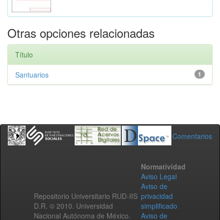
Otras opciones relacionadas
Título
Santuarios
1
Comentarios
Normatividad
Aviso Legal
Aviso de
Repositorio Universitario RUD-IIS
privacidad
D.R. © 2010. Universidad
simplificado
Nacional Autónoma de México.
Aviso de