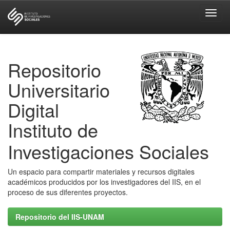
Skip
navigation
Repositorio
Universitario
Digital
Instituto de
Investigaciones Sociales
Un espacio para compartir materiales y recursos digitales
académicos producidos por los investigadores del IIS, en el
proceso de sus diferentes proyectos.
Repositorio del IIS-UNAM