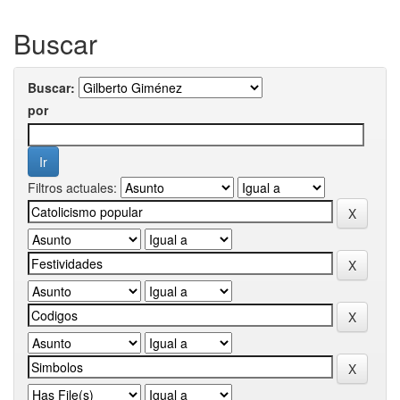
Buscar
Buscar:
por
Filtros actuales: