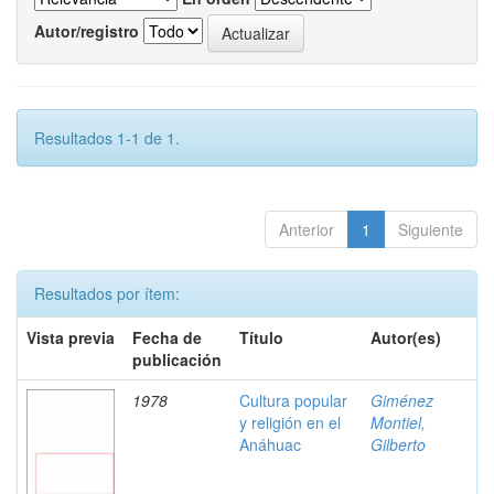
Autor/registro
Resultados 1-1 de 1.
Anterior
1
Siguiente
Resultados por ítem:
Vista previa
Fecha de
Título
Autor(es)
publicación
1978
Cultura popular
Giménez
y religión en el
Montiel,
Anáhuac
Gilberto