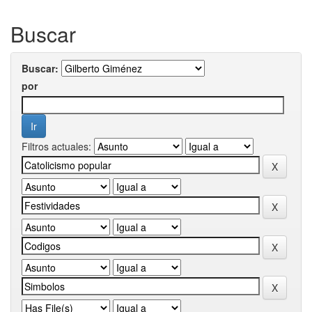
Buscar
Buscar:
por
Filtros actuales: