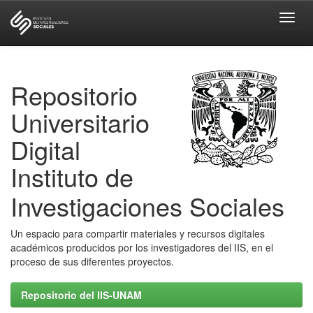
Skip
navigation
Repositorio
Universitario
Digital
Instituto de
Investigaciones Sociales
Un espacio para compartir materiales y recursos digitales
académicos producidos por los investigadores del IIS, en el
proceso de sus diferentes proyectos.
Repositorio del IIS-UNAM