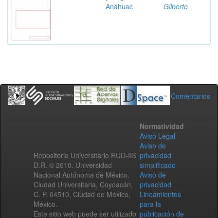
Anáhuac
Gilberto
Comentarios
Normatividad
Aviso Legal
Aviso de
Repositorio Universitario RUD-IIS
privacidad
D.R. © 2010. Universidad
simplificado
Nacional Autónoma de México.
Aviso de
Ciudad Universitaria, Coyoacán,
privacidad
C. P. 04510, Ciudad de México,
Lineamientos
México.
para la
Este sitio web puede ser utilizado
publicación de