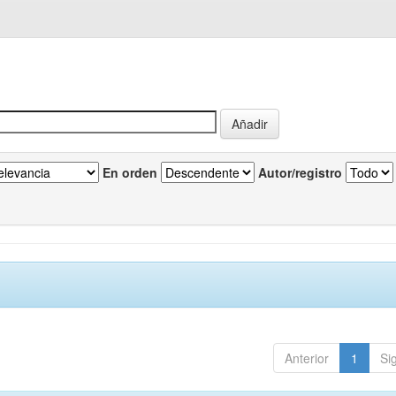
En orden
Autor/registro
Anterior
1
Si