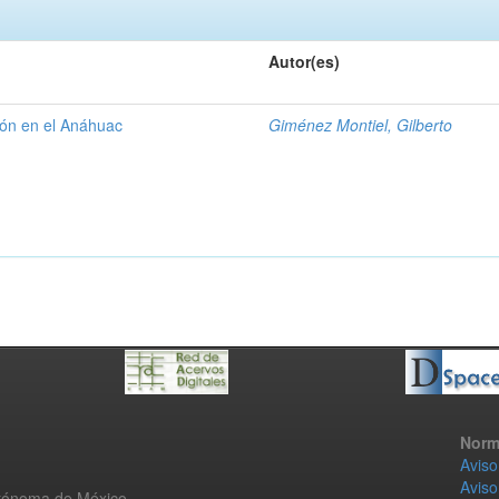
Autor(es)
gión en el Anáhuac
Giménez Montiel, Gilberto
Norm
Aviso
Aviso
utónoma de México.