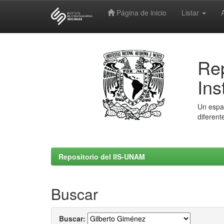
Página de inicio
Listar
Skip
navigation
Rep
Ins
Un espac
diferent
Repositorio del IIS-UNAM
Buscar
Buscar: