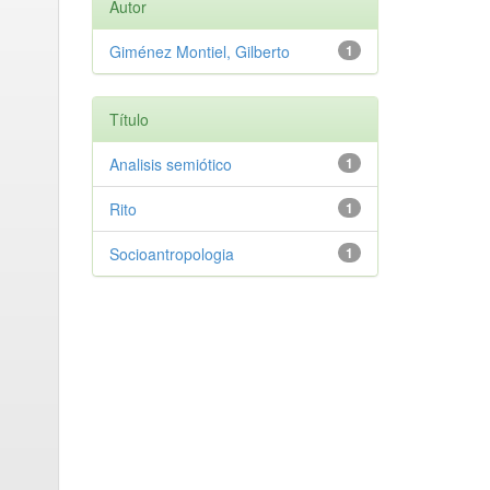
Autor
Giménez Montiel, Gilberto
1
Título
Analisis semiótico
1
Rito
1
Socioantropologia
1