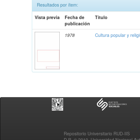
Resultados por ítem:
Vista previa
Fecha de
Título
publicación
1978
Cultura popular y reli
Repositorio Universitario RUD-IIS
D.R. © 2010. Universidad Nacional A